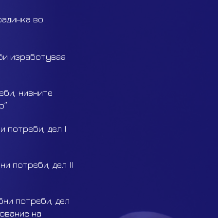
радинка во
еби изработуваа
еби, нивните
о”
 потреби, дел I
и потреби, дел II
бни потреби, дел
ование на