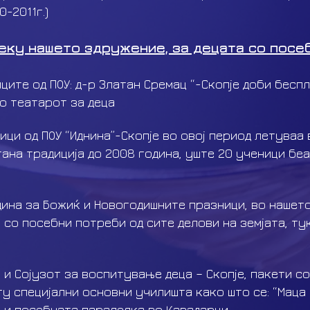
0-2011г.)
еку нашето здружение, за децата со посе
иците од ПОУ: д-р Златан Сремац “-Скопје доби бесп
о театарот за деца
еници од ПОУ “Иднина”-Скопје во овој период летува
стана традиција до 2008 година, уште 20 ученици бе
дина за Божиќ и Новогодишните празници, во нашет
 со посебни потреби од сите делови на земјата, ту
 и Сојузот за воспитување деца – Скопје, пакети с
у специјални основни училишта како што се: “Маца 
о и посебната паралелка во Кавадарци