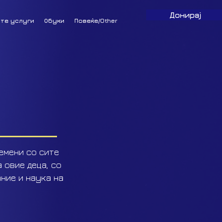
Донирај
те услуги
Обуки
Повеќе/Other
емени со сите
 овие деца, со
ние и наука на