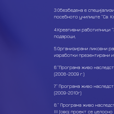
3.Обезбедена е специјализ
посебното училиште “Св. К
4.Креативни работилници “
подароци,
5.Организирани ликовни ра
изработки презентирани и 
6.“
Програма живо наследст
(2008-2009 г.)
7.” Програма живо наследс
(2009-2010г)
8.” Програма живо наследс
III
(овој проект се целосн