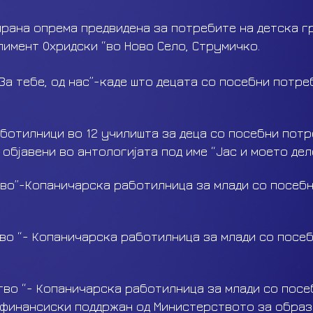
ирана опрема предвидена за потребите на детска г
лимент Охридски “во Ново Село, Струмичко.
За тебе, од нас”-каде што децата со посебни потр
ботилници во 12 училишта за деца со посебни потр
објавени во антологијата под име “Јас и моето дел
во”-Копаничарска работилница за млади со посебни
тво “- Копаничарска работилница за млади со посебн
тво “- Копаничарска работилница за млади со посе
о финансиски поддржан од Министерството за образ