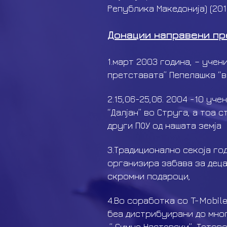
Република Македонија) (201
Донации направени пр
1.март 2003 година, – учен
претставата” Пепелашка “в
2.15,06-25,06. 2004 -10 уч
“Далјан” во Струга, а тоа 
други ПОУ од нашата земја
3.Традиционално секоја го
организира забава за деца
скромни подароци,
4.Во соработка со T-Mobile
беа дистрибуирани до мног
,” Симче Настевски”-Тетов