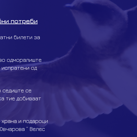
бни потреби
латни билети за
а во одморалиште
а испратени од
о седиште се
ка тие добиваат
о храна и подароци
Овчарова ” Велес