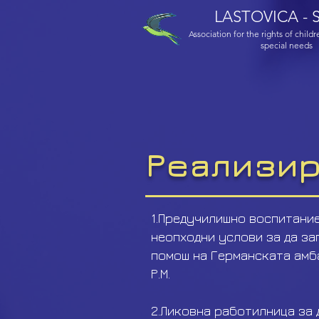
LASTOVICA - S
Association for the rights of child
special needs
Реализи
1.Предучилишно воспитание
неопходни услови за да за
помош на Германската амб
Р.М.
2.Ликовна работилница за 