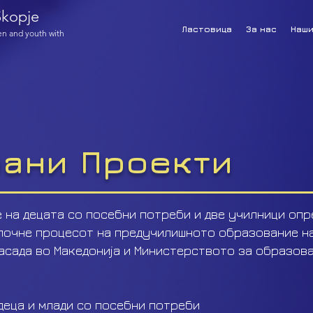
kopje
Ластовица
За нас
Наши
ren and youth with
рани Проекти
 на децата со посебни потреби и две училници опр
почне процесот на предучилишното образование на
асада во Македонија и Министерството за образова
деца и млади со посебни потреби