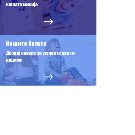
нашата мисија
Нашите Услуги
Дознај повеќе за услугите кои ги
нудиме
ОБУКИ,СЕМИНАРИ,
РАБОТИЛНИЦИ
Дознај повеќе за нашите едукативни
ОБУКИ ЗА РОДИТЕЛИ И обуки за
ПРОФЕСИОНАЛЦИ