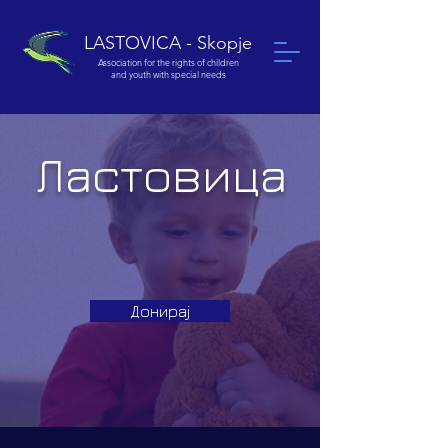
LASTOVICA - Skopje
Association for the rights of children
and youth with special needs
Ластовица
Донирај